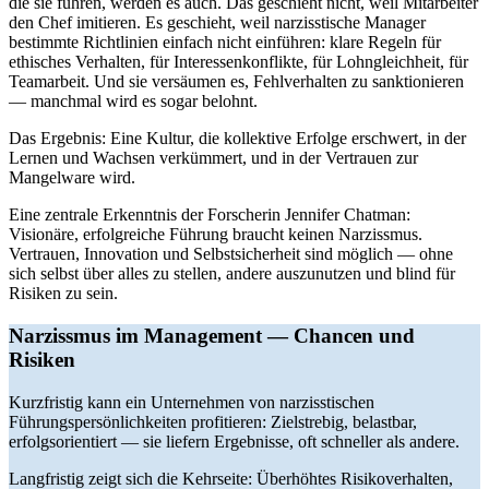
die sie führen, werden es auch. Das geschieht nicht, weil Mitarbeiter
den Chef imitieren. Es geschieht, weil narzisstische Manager
bestimmte Richtlinien einfach nicht einführen: klare Regeln für
ethisches Verhalten, für Interessenkonflikte, für Lohngleichheit, für
Teamarbeit. Und sie versäumen es, Fehlverhalten zu sanktionieren
— manchmal wird es sogar belohnt.
Das Ergebnis: Eine Kultur, die kollektive Erfolge erschwert, in der
Lernen und Wachsen verkümmert, und in der Vertrauen zur
Mangelware wird.
Eine zentrale Erkenntnis der Forscherin Jennifer Chatman:
Visionäre, erfolgreiche Führung braucht keinen Narzissmus.
Vertrauen, Innovation und Selbstsicherheit sind möglich — ohne
sich selbst über alles zu stellen, andere auszunutzen und blind für
Risiken zu sein.
Narzissmus im Management — Chancen und
Risiken
Kurzfristig kann ein Unternehmen von narzisstischen
Führungspersönlichkeiten profitieren: Zielstrebig, belastbar,
erfolgsorientiert — sie liefern Ergebnisse, oft schneller als andere.
Langfristig zeigt sich die Kehrseite: Überhöhtes Risikoverhalten,